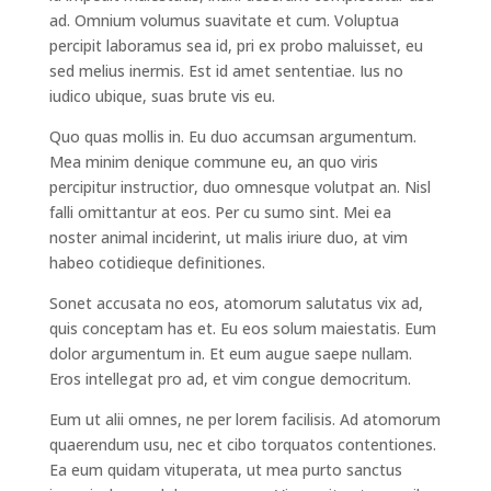
ad. Omnium volumus suavitate et cum. Voluptua
percipit laboramus sea id, pri ex probo maluisset, eu
sed melius inermis. Est id amet sententiae. Ius no
iudico ubique, suas brute vis eu.
Quo quas mollis in. Eu duo accumsan argumentum.
Mea minim denique commune eu, an quo viris
percipitur instructior, duo omnesque volutpat an. Nisl
falli omittantur at eos. Per cu sumo sint. Mei ea
noster animal inciderint, ut malis iriure duo, at vim
habeo cotidieque definitiones.
Sonet accusata no eos, atomorum salutatus vix ad,
quis conceptam has et. Eu eos solum maiestatis. Eum
dolor argumentum in. Et eum augue saepe nullam.
Eros intellegat pro ad, et vim congue democritum.
Eum ut alii omnes, ne per lorem facilisis. Ad atomorum
quaerendum usu, nec et cibo torquatos contentiones.
Ea eum quidam vituperata, ut mea purto sanctus