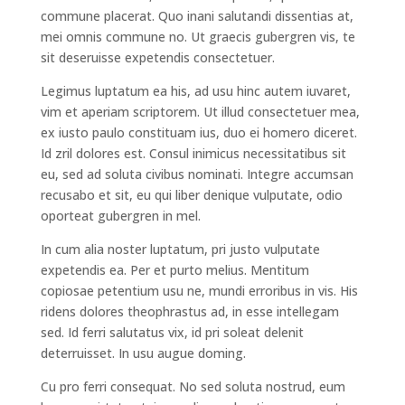
commune placerat. Quo inani salutandi dissentias at,
mei omnis commune no. Ut graecis gubergren vis, te
sit deseruisse expetendis consectetuer.
Legimus luptatum ea his, ad usu hinc autem iuvaret,
vim et aperiam scriptorem. Ut illud consectetuer mea,
ex iusto paulo constituam ius, duo ei homero diceret.
Id zril dolores est. Consul inimicus necessitatibus sit
eu, sed ad soluta civibus nominati. Integre accumsan
recusabo et sit, eu qui liber denique vulputate, odio
oporteat gubergren in mel.
In cum alia noster luptatum, pri justo vulputate
expetendis ea. Per et purto melius. Mentitum
copiosae petentium usu ne, mundi erroribus in vis. His
ridens dolores theophrastus ad, in esse intellegam
sed. Id ferri salutatus vix, id pri soleat delenit
deterruisset. In usu augue doming.
Cu pro ferri consequat. No sed soluta nostrud, eum