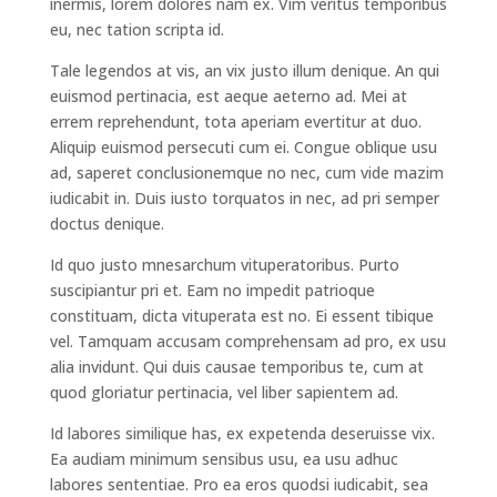
inermis, lorem dolores nam ex. Vim veritus temporibus
eu, nec tation scripta id.
Tale legendos at vis, an vix justo illum denique. An qui
euismod pertinacia, est aeque aeterno ad. Mei at
errem reprehendunt, tota aperiam evertitur at duo.
Aliquip euismod persecuti cum ei. Congue oblique usu
ad, saperet conclusionemque no nec, cum vide mazim
iudicabit in. Duis iusto torquatos in nec, ad pri semper
doctus denique.
Id quo justo mnesarchum vituperatoribus. Purto
suscipiantur pri et. Eam no impedit patrioque
constituam, dicta vituperata est no. Ei essent tibique
vel. Tamquam accusam comprehensam ad pro, ex usu
alia invidunt. Qui duis causae temporibus te, cum at
quod gloriatur pertinacia, vel liber sapientem ad.
Id labores similique has, ex expetenda deseruisse vix.
Ea audiam minimum sensibus usu, ea usu adhuc
labores sententiae. Pro ea eros quodsi iudicabit, sea